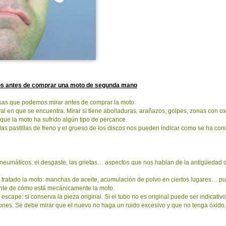
s antes de comprar una moto de segunda mano
osas que podemos mirar antes de comprar la moto:
ral en que se encuentra. Mirar si tiene abolladuras, arañazos, golpes, zonas con
 que la moto ha sufrido algún tipo de percance.
las pastillas de freno y el grueso de los discos nos pueden indicar como se ha con
neumáticos: el desgaste, las grietas… aspectos que nos hablan de la antigüedad d
 tratado la moto: manchas de aceite, acumulación de polvo en ciertos lugares… p
ente de cómo está mecánicamente la moto.
e escape: si conserva la pieza original. Si el tubo no es original puede ser indicati
iones. Se debe mirar que el nuevo no haga un ruido excesivo y que no tenga óxido.