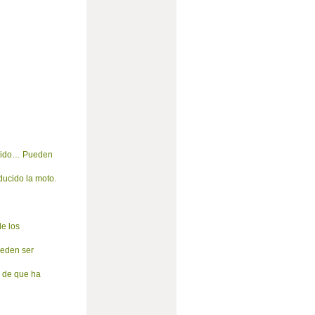
 oxido… Pueden
ducido la moto.
e los
ueden ser
vo de que ha