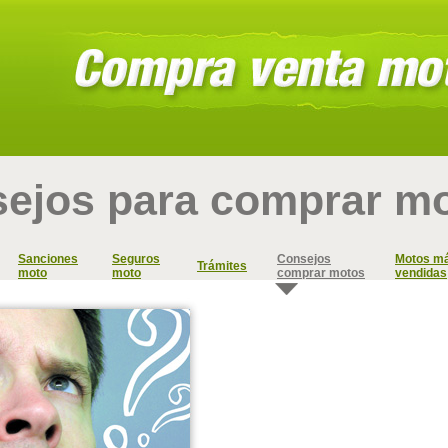
ejos para comprar m
Sanciones
Seguros
Consejos
Motos m
Trámites
moto
moto
comprar motos
vendidas